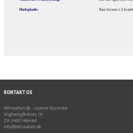
GDPR PERSONDATAFORORDNINGEN
Hæleplade:
Kan leveres i 2 kvali
LEVERING
REKLAMATION
FORTRYDELSESRET
KONTAKT
KONTAKT OS
Bilmaatten.dk - v/Janne Rosendal
Enghavegårdsvej 16
DK-3400 Hillerød
info@bilmaatten.dk