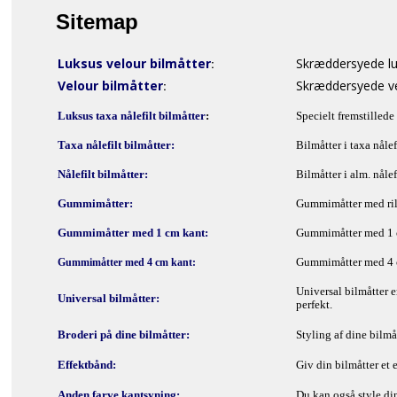
SÆDEOVERTRÆK
Sitemap
TILBEHØR TIL BILMÅTTER
Luksus velour bilmåtter
Skræddersyede luks
:
BAGAGERUMSMÅTTER
Velour bilmåtter
Skræddersyede ve
:
Luksus taxa nålefilt bilmåtter
:
Specielt fremstillede
LASTBILMÅTTER
Taxa nålefilt bilmåtter:
Bilmåtter i taxa nålef
BILTILBEHØR
Nålefilt bilmåtter:
Bilmåtter i alm. nålef
LAGERSALG
Gummimåtter:
Gummimåtter med rille
Gummimåtter med 1 cm kant:
Gummimåtter med 1 cm
FORSIDE
Gummimåtter med 4 c
Gummimåtter med 4 cm kant:
SITEMAP
Universal bilmåtter 
Universal bilmåtter:
perfekt.
KURV
Broderi på dine bilmåtter:
Styling af dine bilmå
FIRMAPROFIL
Effektbånd:
Giv din bilmåtter et 
FORRETNINGSBETINGELSER
Anden farve kantsyning:
Du kan også style din