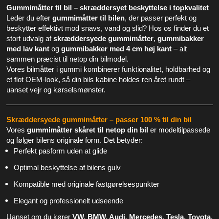
SÆDEOVERTRÆK
Gummimåtter til bil – skræddersyet beskyttelse i topkvalitet
Leder du efter
gummimåtter til bilen
, der passer perfekt og
TILBEHØR TIL BILMÅTTER
beskytter effektivt mod snavs, vand og slid? Hos os finder du et
stort udvalg af
skræddersyede gummimåtter
,
gummibakker
BAGAGERUMSMÅTTER
med lav kant
og
gummibakker med 4 cm høj kant
– alt
sammen præcist til netop din bilmodel.
LASTBILMÅTTER
Vores bilmåtter i gummi kombinerer funktionalitet, holdbarhed og
et flot OEM-look, så din bils kabine holdes ren året rundt –
BILTILBEHØR
uanset vejr og kørselsmønster.
LAGERSALG
Skræddersyede gummimåtter – passer 100 % til din bil
Vores
gummimåtter skåret til netop din bil
er modeltilpassede
FORSIDE
og følger bilens originale form. Det betyder:
Perfekt pasform uden at glide
SITEMAP
Optimal beskyttelse af bilens gulv
KURV
Kompatible med originale fastgørelsespunkter
FIRMAPROFIL
Elegant og professionelt udseende
FORRETNINGSBETINGELSER
Uanset om du kører
VW, BMW, Audi, Mercedes, Tesla, Toyota,