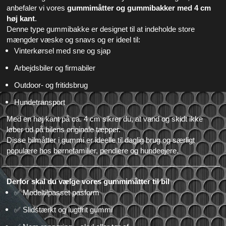
anbefaler vi vores
gummimåtter og gummibakker med 4 cm
høj kant
.
Denne type gummibakke er designet til at indeholde store
mængder væske og snavs og er ideel til:
Vinterkørsel med sne og sjap
Arbejdsbiler og firmabiler
Outdoor- og fritidsbrug
Hundetransport
Med en høj kant på ca. 4 cm sikrer du, at vand og skidt ikke
løber ud på bilens originale tæpper.
Disse bilmåtter i gummi er ideelle til daglig brug og særligt
populære hos børnefamilier, pendlere og hundeejere.
Derfor skal du vælge vores gummimåtter til bil
✅
Modeltilpasset pasform
✅
Slidstærkt og lugtfrit gummi