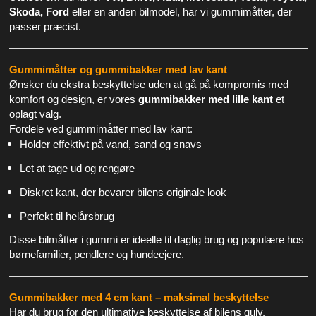
Skoda, Ford
eller en anden bilmodel, har vi gummimåtter, der
GDPR PERSONDATAFORORDNINGEN
passer præcist.
LEVERING
Gummimåtter og gummibakker med lav kant
REKLAMATION
Ønsker du ekstra beskyttelse uden at gå på kompromis med
komfort og design, er vores
gummibakker med lille kant
et
FORTRYDELSESRET
oplagt valg.
KONTAKT
Fordele ved gummimåtter med lav kant:
Holder effektivt på vand, sand og snavs
Let at tage ud og rengøre
Diskret kant, der bevarer bilens originale look
Perfekt til helårsbrug
Disse bilmåtter i gummi er ideelle til daglig brug og populære hos
børnefamilier, pendlere og hundeejere.
Gummibakker med 4 cm kant – maksimal beskyttelse
Har du brug for den ultimative beskyttelse af bilens gulv,