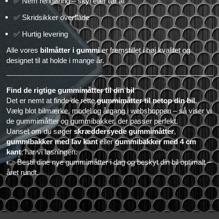
✅
Nem rengøring – skyl eller tør af
✅
Skridsikker overflade
✅
Hurtig levering
Alle vores
bilmåtter i gummi
er fremstillet i høj kvalitet og
designet til at holde i mange år.
Find de rigtige gummimåtter til din bil
Det er nemt at finde de rette
gummimåtter til netop din bil
.
Vælg blot bilmærke, model og årgang i webshoppen – så viser vi
de gummimåtter og gummibakker, der passer perfekt.
Uanset om du søger
skræddersyede gummimåtter
,
gummibakker med lav kant
eller
gummibakker med 4 cm
kant
, har vi løsningen.
👉
Bestil dine nye gummimåtter i dag og beskyt din bil optimalt –
året rundt.