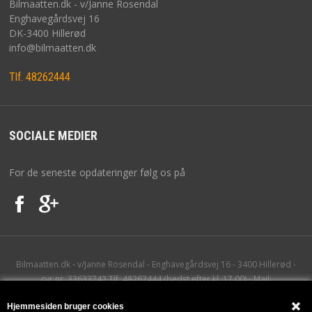
Bilmaatten.dk - v/Janne Rosendal
Enghavegårdsvej 16
DK-3400 Hillerød
info@bilmaatten.dk
Tlf. 48262444
SOCIALE MEDIER
For de seneste opdateringer følg os på
Bilmaatten.dk - v/Janne Rosendal - Enghavegårdsvej 16 - 3400 Hillerød -
cvr.nr. 33633742 Tlf. 48262444 (bedst efter kl. 17.00) - Mail:
info@bilmaatten.dk
Hjemmesiden bruger cookies