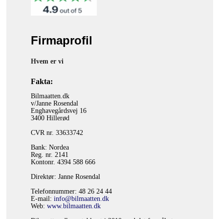
SÆDEOVERTRÆK
TILBEHØR TIL BILMÅTTER
Firmaprofil
BAGAGERUMSMÅTTER
Hvem er vi
LASTBILMÅTTER
Fakta:
BILTILBEHØR
Bilmaatten.dk
v/Janne Rosendal
LAGERSALG
Enghavegårdsvej 16
3400 Hillerød
FORSIDE
CVR nr. 33633742
Bank: Nordea
SITEMAP
Reg. nr. 2141
Kontonr. 4394 588 666
KURV
Direktør: Janne Rosendal
FIRMAPROFIL
Telefonnummer: 48 26 24 44
E-mail:
info@bilmaatten.dk
Web:
www.bilmaatten.dk
FORRETNINGSBETINGELSER