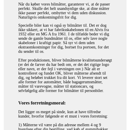
Når du køber vores bilmåtter, garanterer vi, at de passer
perfekt. Skulle det helt usandsynlige ske, at dine måtter
ikke passer perfekt, ombytter vi dem uden diskussion.
Naturligvis omkostningsfrit for dig.
Specielle biler kan vi også sy bilmåtter til. Det er dog
ikke sikkert, at vi har fabriksskabelonen til en Alvis fra
1932 eller en MG A fra 1961. I de tilfælde beder vi dig
sende de gamle bundmåtter til os, eller selv lave nogle
skabeloner i kraftigt papir. Så syr vi dem uden
ekstraomkostninger for dig, bortset fra portoen, for det
du sender til os.
Efter produktionen, bliver bilmåtterne kvalitetsundersøgt
(er det de farver du har bedt om, er det det rigtige logo
eller navn, er der fejl i vævningen osv.) Når alt er
kontrolleret og fundet OK, bliver måtterne afsendt til
dig, og beløbet trukket fra dit kort. Vi leverer stort set
alle former for automåtter, både bagagerumsmåtter,
måtter til varevogne, måtter til stationcars, og
selvfølgelig alle former for bilmåtter til personbiler.
Vores forretningsmoral:
Det ligger os meget på sinde, kun at have tilfredse
kunder, hvorfor følgende er et must i vores forretning:
1) Måtterne vil være på din adresse mellem 4 og 9
hverdage efter din bestilling, ved køb af gummibakker