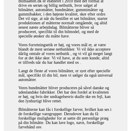
Bilmaatten.dk er etableret i 2010 med det formål at
drive en seriøs og billig netbutik, hvor salget af
GDPR PERSONDATAFORORDNINGEN
bilmåtter, automåtter, bundmåtter, gummimåtter og
gummibakker, i den højeste kvalitet, sker efter ordre.
LEVERING
Det vil sige, at når du bestiller et sæt bilmåtter, starter
produktionen af måtterne normalt omgående, og altid
senest næste arbejdsdag. Bilmåtterne bliver så
REKLAMATION
produceret, specifikt til din bilmodel, og med de
specielle ønsker du måtte have.
FORTRYDELSESRET
Vores forretningsetik er høj, og vores mål er, at være
blandt de mest seriøse netbutikker. Vi vil ikke acceptere
KONTAKT
dårlig omtale af vores netbutik , og vi vil gå meget langt
for at det ikke sker. Vi vil have, at du som kunde, altid
er tilfreds når du har handlet med os .
Langt de fleste af vores bilmåtter, er syet efter specielle
mål, specifikt til din bil, men vi sælger da også universal
automåtter.
Vores bundmåtter bliver produceres på såvel danske og
udenlandske fabrikker. Det har den fordel at kvaliteten
er høj, og hvis der undtagelsesvis skulle ske en fejl, kan
den lynhurtigt blive rettet.
Bilmåtterne kan fås i forskellige farver, hvilket kan ses i
de forskellige varegrupper. Derudover kan du få
forskellige muligheder for at sætte dit personlige præg
på din bilmåtte. Du kan lave logo, navn, forskellige
farvebånd osv.