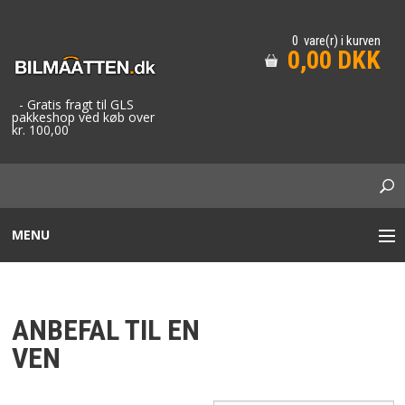
0 vare(r) i kurven
0,00 DKK
- Gratis fragt til GLS
pakkeshop ved køb over
kr. 100,00
MENU
STOF BILMÅTTER
ANBEFAL TIL EN
GUMMIMÅTTER / GUMMIBAKKER
VEN
TAXA