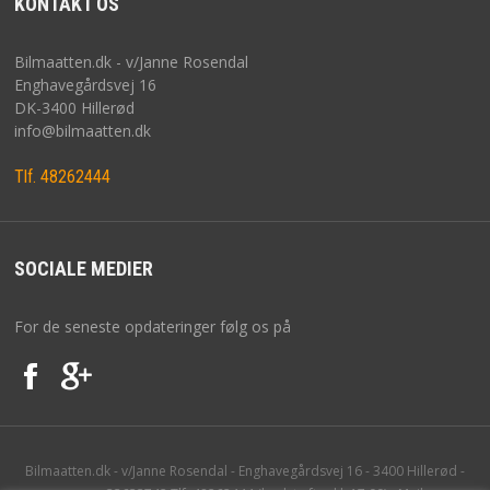
KONTAKT OS
GDPR PERSONDATAFORORDNINGEN
Bilmaatten.dk - v/Janne Rosendal
LEVERING
Enghavegårdsvej 16
DK-3400 Hillerød
REKLAMATION
info@bilmaatten.dk
FORTRYDELSESRET
Tlf. 48262444
KONTAKT
SOCIALE MEDIER
For de seneste opdateringer følg os på
Bilmaatten.dk - v/Janne Rosendal - Enghavegårdsvej 16 - 3400 Hillerød -