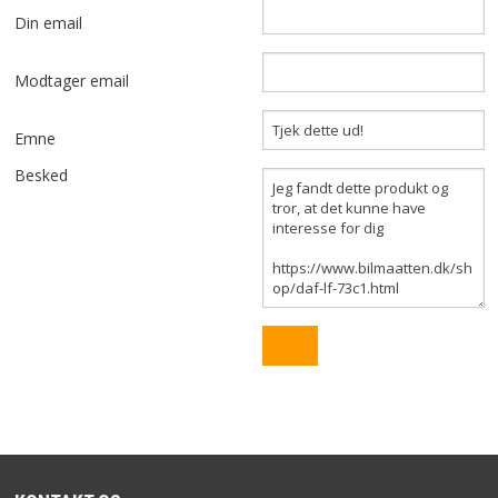
SÆDEOVERTRÆK
Din email
TILBEHØR TIL BILMÅTTER
Modtager email
BAGAGERUMSMÅTTER
Emne
LASTBILMÅTTER
Besked
BILTILBEHØR
LAGERSALG
FORSIDE
SITEMAP
KURV
FIRMAPROFIL
FORRETNINGSBETINGELSER