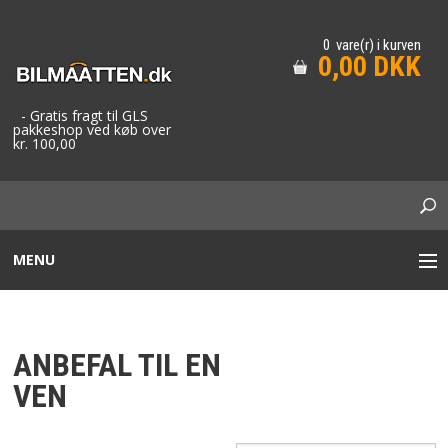
0 vare(r) i kurven
0,00 DKK
- Gratis fragt til GLS
pakkeshop ved køb over
kr. 100,00
MENU
STOF BILMÅTTER
ANBEFAL TIL EN
GUMMIMÅTTER / GUMMIBAKKER
VEN
TAXA