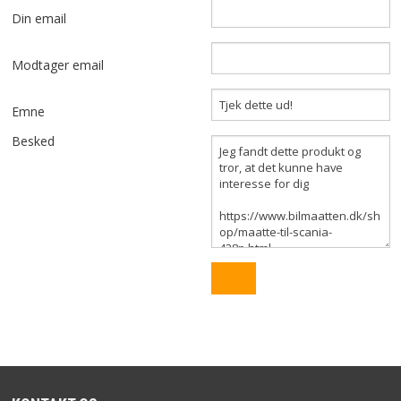
SÆDEOVERTRÆK
Din email
TILBEHØR TIL BILMÅTTER
Modtager email
BAGAGERUMSMÅTTER
Emne
LASTBILMÅTTER
Besked
BILTILBEHØR
LAGERSALG
FORSIDE
SITEMAP
KURV
FIRMAPROFIL
FORRETNINGSBETINGELSER