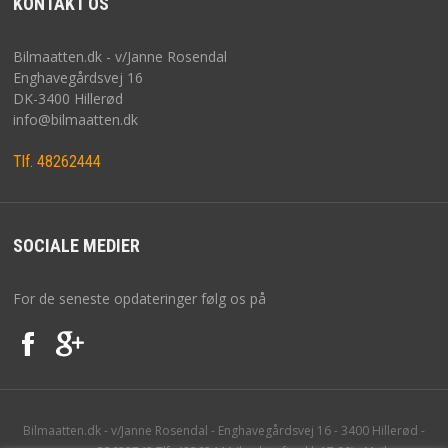
KONTAKT OS
GDPR PERSONDATAFORORDNINGEN
Bilmaatten.dk - v/Janne Rosendal
LEVERING
Enghavegårdsvej 16
DK-3400 Hillerød
REKLAMATION
info@bilmaatten.dk
FORTRYDELSESRET
Tlf. 48262444
KONTAKT
SOCIALE MEDIER
For de seneste opdateringer følg os på
Bilmaatten.dk - v/Janne Rosendal - Enghavegårdsvej 16 - 3400 Hillerød -